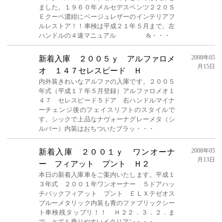
ました。１９６０年メルセデスベンツ２２０Ｓ
Ｅクーペ濃紺にベージュレザーのインテリアフ
ルレストア！！車検は平成２１年５月まで。左
ハンドルの４速マニュアル &・・・
2008年05
新着入庫 ２００５ｙ アルファロメ
月15日
オ １４７セレスピード Ｈ
内外装きれいなアルファの入庫です。２００５
年式（平成１７年５月登録）アルファロメオ１
４７ セレスピード５ドア 右ハンドルマイナ
ーチェンジ後のフェイスリフトのスタイルで
す。シックで上品なナヴォーナグレーメタ（シ
ルバー）内装はおちついたブラッ・・・
2008年05
新着入庫 ２００１ｙ ワンオーナ
月13日
ー フィアット プント Ｈ２
本日の新着入庫車をご案内いたします。平成１
３年式 ２００１年ワンオーナー ５ドアハッ
チバックフィアット プント ＥＬＸテゼオス
ブルーメタリック内装も青のファブリックシー
ト車検残タップリ！！ Ｈ２２．３．２．ま
で。とても乗りやすいイタリアン・・・