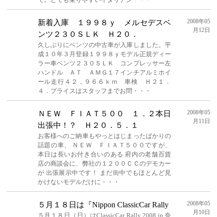
2008年05
新着入庫 １９９８ｙ メルセデスベ
月12日
ンツ２３０ＳＬＫ Ｈ２０．
久しぶりにベンツの中古車が入庫しました。平
成１０年３月登録１９９８ｙモデル正規ディー
ラー車ベンツ２３０ＳＬＫ コンプレッサー左
ハンドル ＡＴ ＡＭＧ１７インチアルミホイ
ール走行４２，９６６ｋｍ 車検 Ｈ２１．
４．プライスはスタッフまでお問・・・
2008年05
ＮＥＷ ＦＩＡＴ５００ １．２本日
月11日
出張中！？ Ｈ２０．５．１
お客様へのご納車もやっとはじまったばかりの
話題の車、 ＮＥＷ ＦＩＡＴ５００ですが、
本日は長いお付き合いのある 府内の老舗百貨
店の商談会に、弊社の１２００ＣＣのデモカー
が 出張展示中です！ まだ街中でもほとんど見
かけないモデルだけに・・・
2008年05
５月１８日は『Nippon ClassicCar Rally
月10日
５月１８日（日）はClassicCar Rally 2008 in 奈