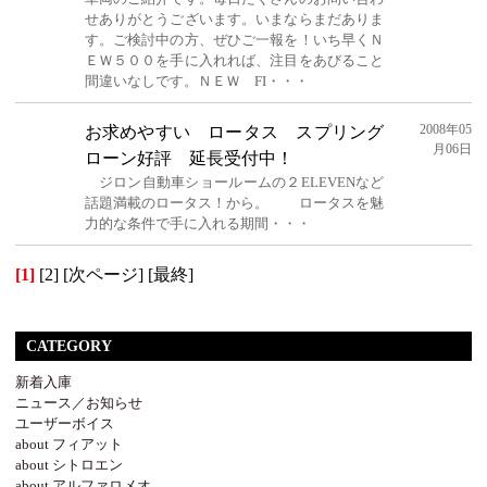
せありがとうございます。いまならまだありま
す。ご検討中の方、ぜひご一報を！いち早くＮ
ＥＷ５００を手に入れれば、注目をあびること
間違いなしです。ＮＥＷ FI・・・
2008年05
お求めやすい ロータス スプリング
月06日
ローン好評 延長受付中！
ジロン自動車ショールームの２ELEVENなど
話題満載のロータス！から。 ロータスを魅
力的な条件で手に入れる期間・・・
[1]
[2]
[次ページ]
[最終]
CATEGORY
新着入庫
ニュース／お知らせ
ユーザーボイス
about フィアット
about シトロエン
about アルファロメオ