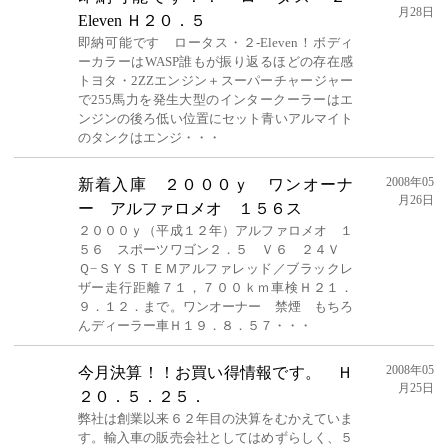
月28日
Eleven Ｈ２０．５
即納可能です ロータス・２-Eleven！ボディ
ーカラーはWASP誰もが振り返るほどの存在感
トヨタ・2ZZエンジン＋スーパーチャージャー
で255馬力を発生大型のインタークーラーはエ
ンジンの後ろ低い位置にセット青いアルマイト
のタンクはエンジ・・・
2008年05
新着入庫 ２０００ｙ ワンオーナ
月26日
ー アルファロメオ １５６ス
２０００ｙ（平成１２年）アルファロメオ １
５６ スポーツワゴン２．５ Ｖ６ ２４Ｖ
Ｑ−ＳＹＳＴＥＭアルファレッド／ブラックレ
ザー走行距離７１，７００ｋｍ車検Ｈ２１．
９．１２．まで。ワンオーナー 禁煙 もちろ
んディーラー車Ｈ１９．８．５７・・・
2008年05
今月決算！！お買い得情報です。 Ｈ
月25日
２０．５．２５．
弊社は創業以来６２年目の決算をむかえていま
す。輸入車の販売会社としてはめずらしく、５