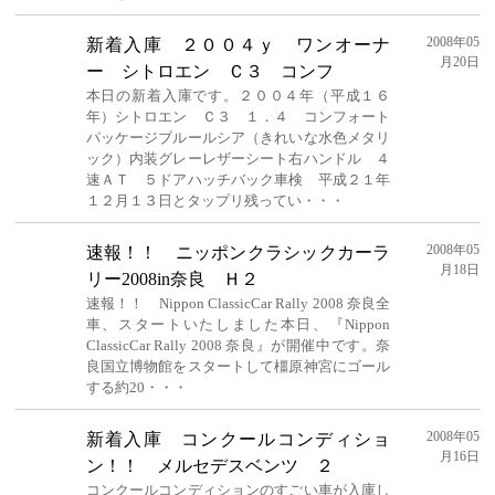
2008年05
新着入庫 ２００４ｙ ワンオーナ
月20日
ー シトロエン Ｃ３ コンフ
本日の新着入庫です。２００４年（平成１６
年）シトロエン Ｃ３ １．４ コンフォート
パッケージブルールシア（きれいな水色メタリ
ック）内装グレーレザーシート右ハンドル ４
速ＡＴ ５ドアハッチバック車検 平成２１年
１２月１３日とタップリ残ってい・・・
2008年05
速報！！ ニッポンクラシックカーラ
月18日
リー2008in奈良 Ｈ２
速報！！ Nippon ClassicCar Rally 2008 奈良全
車、スタートいたしました本日、『Nippon
ClassicCar Rally 2008 奈良』が開催中です。奈
良国立博物館をスタートして橿原神宮にゴール
する約20・・・
2008年05
新着入庫 コンクールコンディショ
月16日
ン！！ メルセデスベンツ ２
コンクールコンディションのすごい車が入庫し