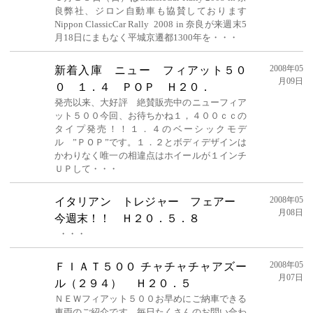
良弊社、ジロン自動車も協賛しております
Nippon ClassicCar Rally 2008 in 奈良が来週末5
月18日にまもなく平城京遷都1300年を・・・
2008年05
新着入庫 ニュー フィアット５０
月09日
０ １．４ ＰＯＰ Ｈ２０．
発売以来、大好評 絶賛販売中のニューフィア
ット５００今回、お待ちかね１，４００ｃｃの
タイプ発売！！１．４のベーシックモデ
ル ”ＰＯＰ”です。１．２とボディデザインは
かわりなく唯一の相違点はホイールが１インチ
ＵＰして・・・
2008年05
イタリアン トレジャー フェアー
月08日
今週末！！ Ｈ２０．５．８
・・・
2008年05
ＦＩＡＴ５００ チャチャチャアズー
月07日
ル（２９４） Ｈ２０．５
ＮＥＷフィアット５００お早めにご納車できる
車両のご紹介です。毎日たくさんのお問い合わ