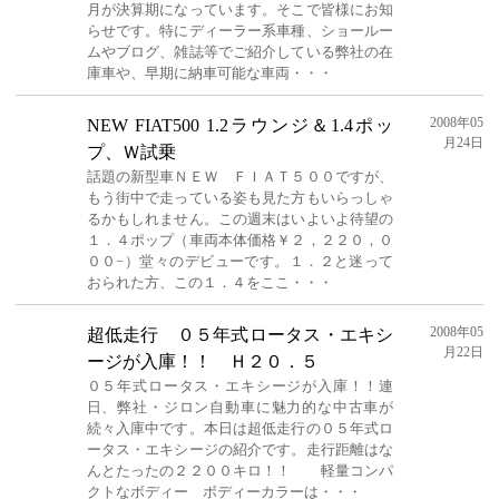
月が決算期になっています。そこで皆様にお知
らせです。特にディーラー系車種、ショールー
ムやブログ、雑誌等でご紹介している弊社の在
庫車や、早期に納車可能な車両・・・
2008年05
NEW FIAT500 1.2ラウンジ＆1.4ポッ
月24日
プ、Ｗ試乗
話題の新型車ＮＥＷ ＦＩＡＴ５００ですが、
もう街中で走っている姿も見た方もいらっしゃ
るかもしれません。この週末はいよいよ待望の
１．４ポップ（車両本体価格￥２，２２０，０
００−）堂々のデビューです。１．２と迷って
おられた方、この１．４をここ・・・
2008年05
超低走行 ０５年式ロータス・エキシ
月22日
ージが入庫！！ Ｈ２０．５
０５年式ロータス・エキシージが入庫！！連
日、弊社・ジロン自動車に魅力的な中古車が
続々入庫中です。本日は超低走行の０５年式ロ
ータス・エキシージの紹介です。走行距離はな
んとたったの２２００キロ！！ 軽量コンパ
クトなボディー ボディーカラーは・・・