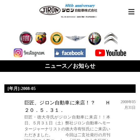
ニュース／お知らせ
[年月]:2008-05
2008年05
巨匠、ジロン自動車に来店！？ Ｈ
月31日
２０．５．３１．
巨匠・徳大寺氏がジロン自動車に来店！！本
日、５月３１日（土）弊社ジロン自動車へモー
タージャーナリストの徳大寺有恒氏にご来店い
ただきました。 今回は二玄社発行の月刊