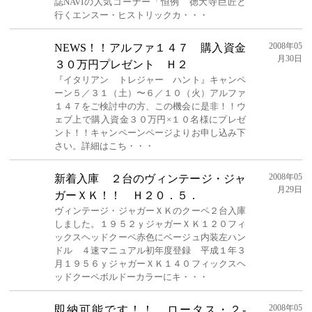
誌NAVIの人気コーナー「恒例 徳大寺巨匠と
行くエンスー・ヒストリックカ・・・
2008年05
NEWS！！アルファ１４７ 購入資金
月30日
３０万円プレゼント Ｈ２
『イタリアン トレジャー ハント』キャンペ
ーン５／３１（土）〜６／１０（火）アルファ
１４７をご検討中の方、この機会に是非！！ウ
ェブ上で購入資金３０万円×１０名様にプレゼ
ント！！キャンペーンページよりお申し込み下
さい。詳細はこち・・・
2008年05
新着入庫 ２台のヴィンテージ・ジャ
月29日
ガーＸＫ！！ Ｈ２０．５．
ヴィンテージ・ジャガーＸＫのクーペ２台入庫
しました。１９５２ｙジャガーＸＫ１２０フィ
ックスヘッドクーペ赤色にベージュ内装左ハン
ドル ４速マニュアル初年度登録 平成１年３
月１９５６ｙジャガーＸＫ１４０フィックスヘ
ッドクーペボルドーカラーにキ・・・
2008年05
即納可能です！！ ロータス・２-