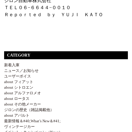
ジロン自動車株式会社
ＴＥＬ０６−６６４４−００１０
Ｒｅｐｏｒｔｅｄ ｂｙ ＹＵＪＩ ＫＡＴＯ
CATEGORY
新着入庫
ニュース／お知らせ
ユーザーボイス
about フィアット
about シトロエン
about アルファロメオ
about ロータス
about その他メーカー
ジロンの歴史（雑誌掲載他）
about アバルト
最新情報＆#40;What’s New＆#41;
ヴィンテージカー