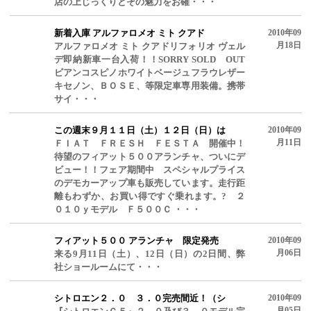
店の上じっくりとその魅力をお確・・・
新着入庫 アルファロメオ ミト クアド
2010年09
月18日
アルファロメオ ミト クアドリフォリオ ヴェル
デ即納新車一台入荷！！SORRY SOLD OUT
ビアンコスピノホワイトベージュフラウレザー
キセノン、ＢＯＳＥ、等限定車専用装備。携帯
サイ・・・
この週末９月１１日（土）１２日（日）は
2010年09
月11日
ＦＩＡＴ ＦＲＥＳＨ ＦＥＳＴＡ 開催中！
待望のフィアット５００アランチャ、ついにデ
ビュー！！フェア期間中 スペシャルプライス
のデモカーアップ車も販売しています。走行距
離もわずか、お買い得ですぐ乗れます。? ２
０１０ｙモデル Ｆ５００Ｃ ・・・
フィアット５００ アランチャ 限定発売
2010年09
月06日
来る9月11日（土）、12日（日）の2日間、弊
社ショールームにて・・・
シトロエン２．０ ３．０完売間近！（シ
2010年09
月05日