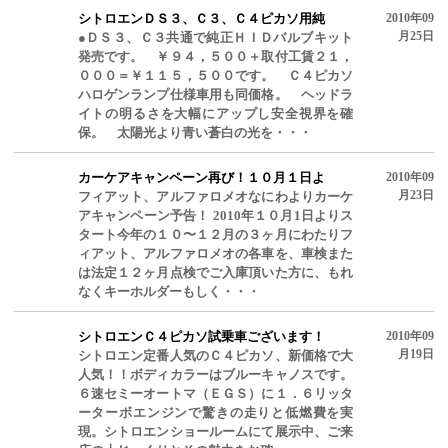
シトロエンＤＳ３、Ｃ３、Ｃ４ピカソ用純
2010年09
月25日
●ＤＳ３、Ｃ３共通で純正ＨＩＤバルブキット
発売です。 ￥９４，５００＋取付工賃２１，
０００＝￥１１５，５００です。 Ｃ４ピカソ
ハロゲンランプ仕様車用も同価格。 ヘッドラ
イトの明るさを大幅にアップし安全視界を確
保。 太陽光より青い蒼白の光を・・・
カーケアキャンペーン再び！１０月１日よ
2010年09
月23日
フィアット、アルファロメオなにわよりカーケ
アキャンペーン予告！ 2010年１０月1日よりス
タート今年の１０〜１２月の３ヶ月にわたりフ
ィアット、アルファロメオの各車を、車検また
は法定１２ヶ月点検でご入庫頂いた方に、もれ
なくキーホルダーもしく・・・
シトロエンＣ４ピカソ試乗車ございます！
2010年09
月19日
シトロエン定番人気のＣ４ピカソ、新価格で大
人気！！ボディカラーはブルーキャノスです。
６速セミーオートマ（ＥＧＳ）に１．６リッタ
ーターボエンジンで驚きの走りと低燃費を実
現。シトロエンショールームにて展示中、ご来