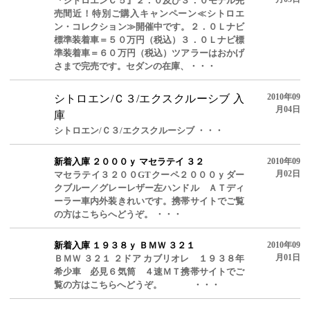
『シトロエンＣ５』２．０及び３．０モデル完
売間近！特別ご購入キャンペーン≪シトロエ
ン・コレクション≫開催中です。２．０Ｌナビ
標準装着車＝５０万円（税込）３．０Ｌナビ標
準装着車＝６０万円（税込）ツアラーはおかげ
さまで完売です。セダンの在庫、・・・
2010年09
シトロエン/Ｃ３/エクスクルーシブ 入
月04日
庫
シトロエン/Ｃ３/エクスクルーシブ ・・・
新着入庫 ２０００ｙ マセラテイ ３２
2010年09
月02日
マセラテイ３２００GTクーペ２０００ｙダー
クブルー／グレーレザー左ハンドル ＡＴディ
ーラー車内外装きれいです。携帯サイトでご覧
の方はこちらへどうぞ。 ・・・
新着入庫 １９３８ｙ ＢＭＷ ３２１
2010年09
月01日
ＢＭＷ ３２１ ２ドア カブリオレ １９３８年
希少車 必見６気筒 ４速ＭＴ携帯サイトでご
覧の方はこちらへどうぞ。 ・・・