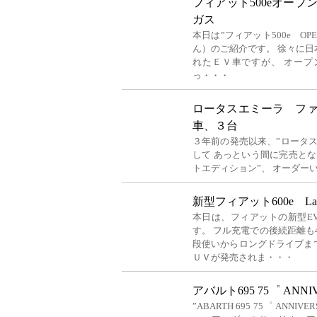
フィアット500eオー
ガス
本日は”フィアット500e O
ん）のご紹介です。 徐々に
れたＥＶ車ですが、 オー
っ・・・
ロータスエミーラ フ
車、３台
３年前の発売以来、”ロータ
して あっという間に完売と
トエディション”、 オーダー
新型フィアット600e La
本日は、フィアットの新型EV（電
す。 フル充電での後続距離も4
段使いからロングドライブま
ＵＶが発売されま・・・
アバルト695 75゜ ANN
”ABARTH 695 75゜ ANN