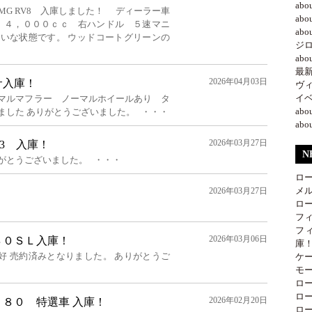
ab
MG RV8 入庫しました！ ディーラー車
ab
８ ４，０００ｃｃ 右ハンドル ５速マニ
ab
れいな状態です。 ウッドコートグリーンの
ジ
ab
最新情
2026年04月03日
サ入庫！
ヴ
イベ
ーマルマフラー ノーマルホイールあり タ
ab
ました ありがとうございました。 ・・・
ab
2026年03月27日
93 入庫！
N
がとうございました。 ・・・
ロ
メ
2026年03月27日
ロ
フ
フ
2026年03月06日
８０ＳＬ入庫！
庫
好 売約済みとなりました。 ありがとうご
ケ
モー
ロー
ロー
2026年02月20日
１８０ 特選車 入庫！
ロー