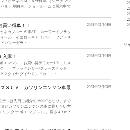
ィツィオーネのＭＴＡ仕様車 （シーケンシ
20
アバルト即納車、ショールームに展示中で
20
20
20
2025年03月04日
20
Pお買い得車！！
TION セネカブルー ６速AT ローワードブラッ
ホイール イエローキャリパー ツアーサ
ライバシーガラ・・・
サ
2025年03月04日
P車 入庫！
ターボエンジン お買い得デモカーUP ミス
パック ブラックレザー/グレーステッチ
Ｐ２タイヤ ダイヤモンドカ・・・
2025年02月03日
イズＳＵＶ ガソリンエンジン車最
デルは先日ご紹介の”600e”となり、すで
だまだガソリンエンジンの車に乗りたい方
のガソリンターボエンジンに、長さ4.3ｍX