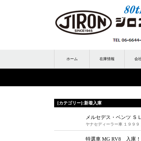
ホーム
在庫情報
会
[カテゴリー]:新着入庫
メルセデス・ベンツ Ｓ
ヤナセディーラー車 １９９９
特選車 MG RV8 入庫！