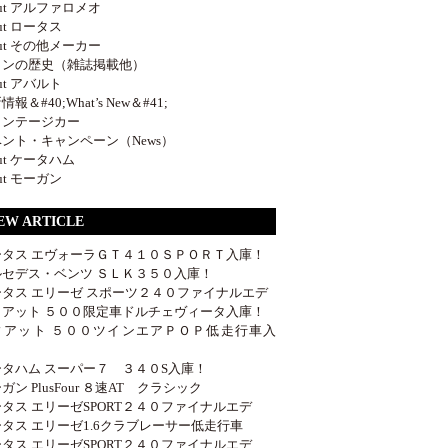
out アルファロメオ
out ロータス
out その他メーカー
ロンの歴史（雑誌掲載他）
out アバルト
報＆#40;What’s New＆#41;
ィンテージカー
ント・キャンペーン（News）
out ケータハム
out モーガン
EW ARTICLE
ータス エヴォーラＧＴ４１０ＳＰＯＲＴ入庫！
ルセデス・ベンツ ＳＬＫ３５０入庫！
ータス エリーゼ スポーツ２４０ファイナルエデ
ィアット ５００限定車ドルチェヴィータ入庫！
ィアット ５００ツインエアＰＯＰ低走行車入
！
ータハム スーパー７ ３４０S入庫！
ガン PlusFour ８速AT クラシック
タス エリーゼSPORT２４０ファイナルエデ
タス エリーゼ1.6クラブレーサー低走行車
タス エリーゼSPORT２４０ファイナルエデ