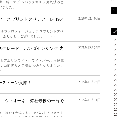
機 純正ナビTVバックカメラ 売約済みと
いました。 ・・・
S
2026年02月06日
 スプリントスペチアーレ 1964
アルファロメオ ジュリア スプリントスペ
B
。 ありがとうございました。 ・・・
20
20
2025年12月22日
ースグレード ホンダセンシング 内
20
20
20
レミアムサンライトホワイトパール 両側電
20
ラレコ前後カメラ 売約済みとなりました。
20
・・
20
20
2025年11月28日
バーストーン入庫！
20
・・
20
20
20
2025年11月11日
ティツィオーネ 弊社最後の一台で
20
20
来、はや１年あまり。 アバルト６９５のト
20