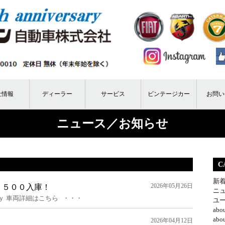
社情報
ディーラー
サービス
ビンテージカー
お問い
ニュース／お知らせ
C
新
2026年05月26日
Ｌ５００入庫！
ニ
ｙ 車両詳細はこちら ・・・
ユ
ab
ab
2026年04月12日