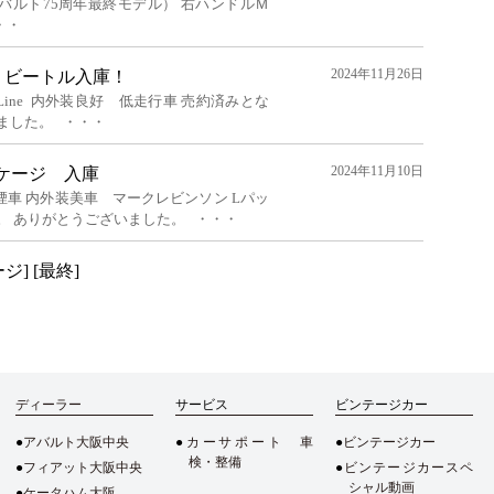
バルト75周年最終モデル） 右ハンドルＭ
・・
2024年11月26日
・ビートル入庫！
ine 内外装良好 低走行車 売約済みとな
ました。 ・・・
2024年11月10日
ッケージ 入庫
車 内外装美車 マークレビンソン Lパッ
。 ありがとうございました。 ・・・
ージ]
[最終]
ディーラー
サービス
ビンテージカー
アバルト大阪中央
カーサポート 車
ビンテージカー
検・整備
フィアット大阪中央
ビンテージカースペ
シャル動画
ケータハム大阪