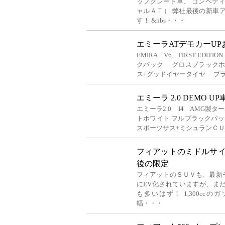
ップグレード車、 コンペテ
ャルＡＴ） 弊社最後の新車
す！ &nbs・・・
エミーラATデモカーU
EMIRA V6 FIRST EDI
クパック グロスブラック
ス+グッドイヤータイヤ プ
エミーラ 2.0 DEMO U
エミーラ2.0 I4 AMG製
トホワイト フルブラック
スポーツサス+ミシュランＣＵ
フィアットのミドルサ
後の限定
フィアットのＳＵＶも、最新モ
にEV化されていますが、ま
も多いはず！ 1,300cc
幅・・・