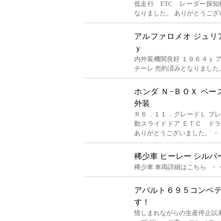
低走行 ETC レーダー探知
なりました。 ありがとうござ
アルファロメオ ジュリア
ｙ
内外装機関良好 １９６４ｙ 
チーレ 売約済みとなりました
ホンダ Ｎ−ＢＯＸ ベ
外装
Ｒ６．１１．グレードＬ プ
動スライドドア ＥＴＣ ド
ありがとうございました。 ・
稀少車 ヒーレー シル
稀少車 車両詳細はこちら ・
アバルト６９５コンペ
す！
惜しまれながらの生産停止以