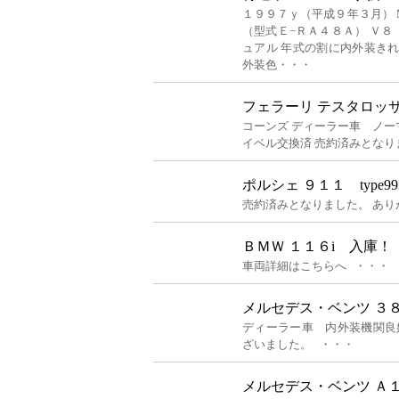
１９９７ｙ（平成９年３月） 
（型式Ｅ−ＲＡ４８Ａ） Ｖ
ュアル 年式の割に内外装き
外装色・・・
フェラーリ テスタロッ
コーンズ ディーラー車 ノ
イベル交換済 売約済みとなり
ポルシェ ９１１ type9
売約済みとなりました。 あり
ＢＭＷ １１６i 入庫！
車両詳細はこちらへ ・・・
メルセデス・ベンツ ３
ディーラー車 内外装機関良
ざいました。 ・・・
メルセデス・ベンツ Ａ