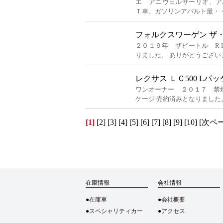
エ アニヴェルサーリオ、ア
Ｔ車、ガソリンアバルト最・
フォルクスワーゲン ザ
２０１９年 ザビートル R L
りました。 ありがとうござい
レクサス ＬＣ500 Lパ
ワンオーナー ２０１７ 禁煙
ケージ 売約済みとなりました
[1]
[2]
[3]
[4]
[5]
[6]
[7]
[8]
[9]
[10]
[次ペ
在庫情報
会社情報
在庫車
会社概要
スペシャリティカー
アクセス