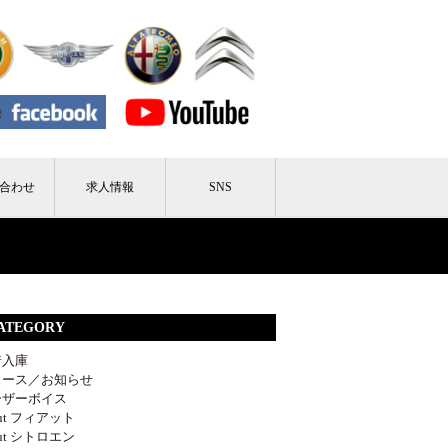
合わせ
求人情報
SNS
ATEGORY
着入庫
ュース／お知らせ
ーザーボイス
out フィアット
out シトロエン