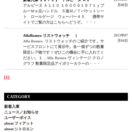
月08日
アルピーヌ Ａ１１０ １６００Ｓ１９７１ｙブ
ルーＭｅ左ハンドル ５速Ｍ／Ｔバケットシー
ト ロールゲージ ウェーバー４５ 携帯サ
イトでご覧の方はこちらへどうぞ。 ・・・
AlfaRomeo リストウォッチ （
2013年07
月04日
Alfa Romeo リストウォッチのご紹介です。サ
ービスフロントにて展示中。各一個ずつの数量
限定レア物です！ぜひこの機会に手に入れてく
ださい。１．Alfa Romeo ヴィンテージ クロノ
グラフ 数量限定品アイボリーカラーの・・・
[1]
CATEGORY
新着入庫
ニュース／お知らせ
ユーザーボイス
about フィアット
about シトロエン