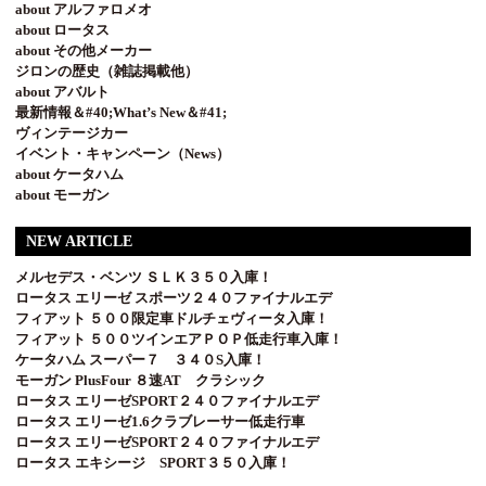
about アルファロメオ
about ロータス
about その他メーカー
ジロンの歴史（雑誌掲載他）
about アバルト
最新情報＆#40;What’s New＆#41;
ヴィンテージカー
イベント・キャンペーン（News）
about ケータハム
about モーガン
NEW ARTICLE
メルセデス・ベンツ ＳＬＫ３５０入庫！
ロータス エリーゼ スポーツ２４０ファイナルエデ
フィアット ５００限定車ドルチェヴィータ入庫！
フィアット ５００ツインエアＰＯＰ低走行車入庫！
ケータハム スーパー７ ３４０S入庫！
モーガン PlusFour ８速AT クラシック
ロータス エリーゼSPORT２４０ファイナルエデ
ロータス エリーゼ1.6クラブレーサー低走行車
ロータス エリーゼSPORT２４０ファイナルエデ
ロータス エキシージ SPORT３５０入庫！