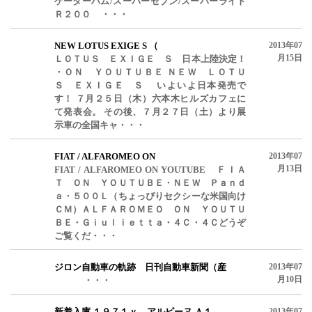
ケーターハム/スーパーセブン/スーパーライト
Ｒ２００ ・・・
NEW LOTUS EXIGE S （
2013年07
月15日
ＬＯＴＵＳ ＥＸＩＧＥ Ｓ 日本上陸決定！
・ＯＮ ＹＯＵＴＵＢＥ ＮＥＷ ＬＯＴＵ
Ｓ ＥＸＩＧＥ Ｓ いよいよ日本発売で
す！ ７月２５日（木）六本木ヒルズカフェに
て発表会。 その後、７月２７日（土）より展
示車の全国キャ・・・
FIAT / ALFAROMEO ON
2013年07
月13日
FIAT / ALFAROMEO ON YOUTUBE ＦＩＡ
Ｔ ＯＮ ＹＯＵＴＵＢＥ・ＮＥＷ Ｐａｎｄ
ａ・５００Ｌ（ちょっぴりセクシーな米国向け
ＣＭ）ＡＬＦＡＲＯＭＥＯ ＯＮ ＹＯＵＴＵ
ＢＥ・Ｇｉｕｌｉｅｔｔａ・４Ｃ・４Ｃどうぞ
ご覧くだ・・・
ジロン自動車の軌跡 日刊自動車新聞（産
2013年07
月10日
・・・
新着入庫 １９７１ｙ アルピーヌ Ａ１
2013年07