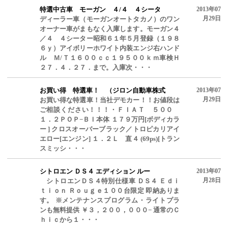
特選中古車 モーガン ４/４ ４シータ
2013年07
月29日
ディーラー車（モーガンオートタカノ）のワン
オーナー車がまもなく入庫します。モーガン４
／４ ４シーター昭和６１年５月登録（１９８
６ｙ）アイボリーホワイト内装エンジ右ハンド
ル Ｍ/Ｔ１６００ｃｃ１９５００ｋｍ車検Ｈ
２７．４．２７．まで。入庫次・・・
お買い得 特選車！ （ジロン自動車株式
2013年07
月29日
お買い得な特選車！当社デモカー！！お値段は
ご相談ください！！！・ＦＩＡＴ ５００
１．２ＰＯＰ−ＢＩ本体 １７９万円[ボディカラ
ー ] クロスオーバーブラック／トロピカリアイ
エロー[エンジン] １．２Ｌ 直４ (69ps)[トラン
スミッシ・・・
シトロエン ＤＳ４ エディション ルー
2013年07
月28日
シトロエンＤＳ４特別仕様車 ＤＳ４ Ｅｄｉ
ｔｉｏｎ Ｒｏｕｇｅ１００台限定 即納ありま
す。 ※メンテナンスプログラム・ライトプラ
ンも無料提供 ￥３，２００，０００− 通常のＣ
ｈｉｃから１・・・