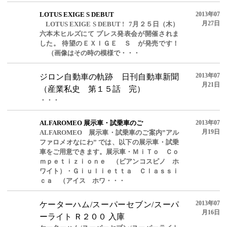
LOTUS EXIGE S DEBUT
2013年07
月27日
LOTUS EXIGE S DEBUT ! 7月２５日（木）
六本木ヒルズにて プレス発表会が開催されま
した。 待望のＥＸＩＧＥ Ｓ が発売です！
（画像はその時の模様で・・・
2013年07
ジロン自動車の軌跡 日刊自動車新聞
月21日
（産業私史 第１５話 完）
・・・
ALFAROMEO 展示車・試乗車のご
2013年07
月19日
ALFAROMEO 展示車・試乗車のご案内”アル
ファロメオなにわ” では、以下の展示車・試乗
車をご用意できます。展示車・ＭｉＴｏ Ｃｏ
ｍｐｅｔｉｚｉｏｎｅ （ビアンコスピノ ホ
ワイト）・Ｇｉｕｌｉｅｔｔａ Ｃｌａｓｓｉ
ｃａ （アイス ホワ・・・
2013年07
ケーターハム/スーパーセブン/スーパ
月16日
ーライト Ｒ２００ 入庫