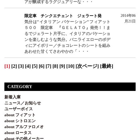
アが醸成するラグジュアリーな・・・
限定車 チンクエチェント ジェラート発
2014年06
月21日
気分は”イタリアン バケーション”フィアット
５００ 限定車 『ＧＥＬＡＴＯ』発売！！ま
るでジェラート片手に、イタリアのバケーショ
ンを楽しむような気分。バニライエローのボデ
ィにアイボリー／チョコレートのシートを組み
あわせた甘くてさわやかの「・・・
[1]
[2]
[3]
[4]
[5]
[6]
[7]
[8]
[9]
[10]
[次ページ]
[最終]
CATEGORY
新着入庫
ニュース／お知らせ
ユーザーボイス
about フィアット
about シトロエン
about アルファロメオ
about ロータス
about その他メーカー