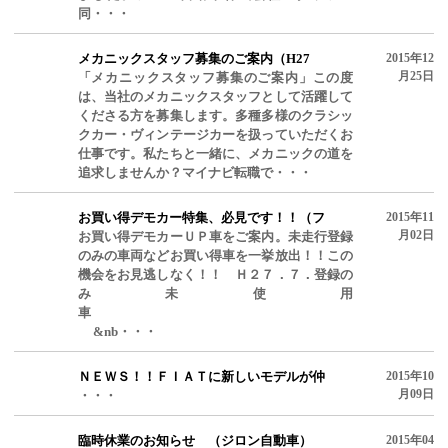
同・・・
メカニックスタッフ募集のご案内（H27
2015年12
月25日
「メカニックスタッフ募集のご案内」この度
は、当社のメカニックスタッフとして活躍して
くださる方を募集します。多種多様のクラシッ
クカー・ヴィンテージカーを扱っていただくお
仕事です。私たちと一緒に、メカニックの道を
追求しませんか？マイナビ転職で・・・
お買い得デモカー特集、必見です！！（フ
2015年11
月02日
お買い得デモカーＵＰ車をご案内。未走行登録
のみの車両などお買い得車を一挙放出！！この
機会をお見逃しなく！！ Ｈ２７．７．登録の
み未使用
車
&nb・・・
ＮＥＷＳ！！ＦＩＡＴに新しいモデルが仲
2015年10
月09日
・・・
臨時休業のお知らせ （ジロン自動車）
2015年04