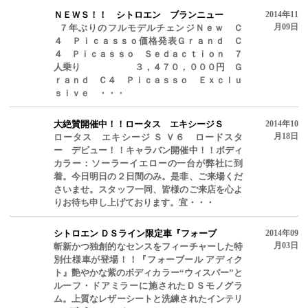
ＮＥＷＳ！！ シトロエン ブランニュー
2014年11
月09日
７年ぶりのフルモデルチェンジＮｅｗ Ｃ
４ Ｐｉｃａｓｓｏ価格発表Ｇｒａｎｄ Ｃ
４ Ｐｉｃａｓｓｏ Ｓｅｄａｃｔｉｏｎ ７
人乗り ３，４７０，０００円 Ｇ
ｒａｎｄ Ｃ４ Ｐｉｃａｓｓｏ Ｅｘｃｌｕ
ｓｉｖｅ ・・・
大絶賛開催中！！ロータス エキシージＳ
2014年10
月18日
ロータス エキシージ Ｓ Ｖ６ ロードスタ
ー デビュー！！キャラバン開催中！！ボディ
カラー：ソーラーイエローの一台が弊社に到
着。今日明日の２日間のみ。是非、ご来場くだ
さいませ。スタッフ一同、皆様のご来店を心よ
りお待ち申し上げております。宜・・・
シトロエン ＤＳライン限定車『フォーブ
2014年09
月03日
斬新かつ独創的なセンスをフィーチャーした特
別仕様車が登場！！『フォーブール アディク
ト』艶やかな紫のボディカラー“ウィスパー”と
ルーフ・ドアミラーに施されたＤＳモノグラ
ム。上質なレザーシートと洗練されたインテリ