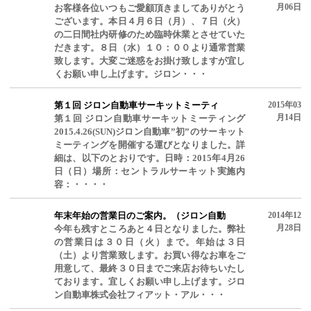
月06日
お客様各位いつもご愛顧頂きましてありがとう
ございます。本日４月６日（月）、７日（火）
の二日間社内研修のため臨時休業とさせていた
だきます。８日（水）１０：００より通常営業
致します。大変ご迷惑をお掛け致しますが宜し
くお願い申し上げます。ジロン・・・
第１回 ジロン自動車サーキットミーティ
2015年03
月14日
第１回 ジロン自動車サーキットミーティング
2015.4.26(SUN)ジロン自動車”初”のサーキット
ミーティングを開催する運びとなりました。詳
細は、以下のとおりです。日時：2015年4月26
日（日）場所：セントラルサーキット実施内
容：・・・・
年末年始の営業日のご案内。（ジロン自動
2014年12
月28日
今年も残すところあと４日となりました。弊社
の営業日は３０日（火）まで。年始は３日
（土）より営業致します。お買い得なお車をご
用意して、最終３０日までご来店お待ちいたし
ております。宜しくお願い申し上げます。ジロ
ン自動車株式会社フィアット・アル・・・