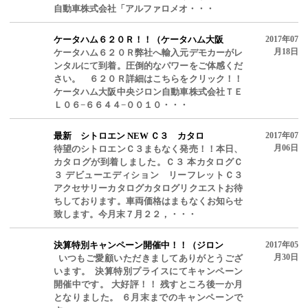
自動車株式会社「アルファロメオ・・・
ケータハム６２０Ｒ！！（ケータハム大阪
2017年07
月18日
ケータハム６２０Ｒ弊社へ輸入元デモカーがレ
ンタルにて到着。圧倒的なパワーをご体感くだ
さい。 ６２０Ｒ詳細はこちらをクリック！！
ケータハム大阪中央ジロン自動車株式会社ＴＥ
Ｌ０６−６６４４−００１０・・・
最新 シトロエン NEW Ｃ３ カタロ
2017年07
月06日
待望のシトロエンＣ３まもなく発売！！本日、
カタログが到着しました。Ｃ３ 本カタログＣ
３ デビューエディション リーフレットＣ３
アクセサリーカタログカタログリクエストお待
ちしております。車両価格はまもなくお知らせ
致します。今月末７月２２，・・・
決算特別キャンペーン開催中！！（ジロン
2017年05
月30日
いつもご愛顧いただきましてありがとうござ
います。 決算特別プライスにてキャンペーン
開催中です。 大好評！！ 残すところ後一か月
となりました。 ６月末までのキャンペーンで