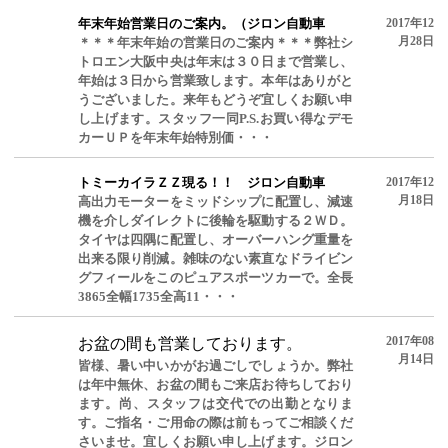
年末年始営業日のご案内。（ジロン自動車
2017年12
月28日
＊＊＊年末年始の営業日のご案内＊＊＊弊社シ
トロエン大阪中央は年末は３０日まで営業し、
年始は３日から営業致します。本年はありがと
うございました。来年もどうぞ宜しくお願い申
し上げます。スタッフ一同P.S.お買い得なデモ
カーＵＰを年末年始特別価・・・
トミーカイラＺＺ現る！！ ジロン自動車
2017年12
月18日
高出力モーターをミッドシップに配置し、減速
機を介しダイレクトに後輪を駆動する２ＷＤ。
タイヤは四隅に配置し、オーバーハング重量を
出来る限り削減。雑味のない素直なドライビン
グフィールをこのピュアスポーツカーで。全長
3865全幅1735全高11・・・
2017年08
お盆の間も営業しております。
月14日
皆様、暑い中いかがお過ごしでしょうか。弊社
は年中無休、お盆の間もご来店お待ちしており
ます。尚、スタッフは交代での出勤となりま
す。ご指名・ご用命の際は前もってご相談くだ
さいませ。宜しくお願い申し上げます。ジロン