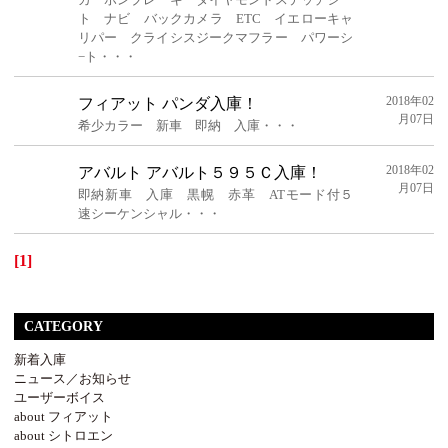
ト ナビ バックカメラ ETC イエローキャ
リパー クライシスジークマフラー パワーシ
−ト・・・
2018年02
フィアット パンダ入庫！
月07日
希少カラー 新車 即納 入庫・・・
2018年02
アバルト アバルト５９５Ｃ入庫！
月07日
即納新車 入庫 黒幌 赤革 ATモード付５
速シーケンシャル・・・
[1]
CATEGORY
新着入庫
ニュース／お知らせ
ユーザーボイス
about フィアット
about シトロエン