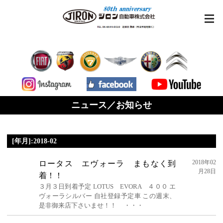
ニュース／お知らせ
[年月]:2018-02
2018年02
ロータス エヴォーラ まもなく到
月28日
着！！
３月３日到着予定 LOTUS EVORA ４００ エ
ヴォーラシルバー 自社登録予定車 この週末、
是非御来店下さいませ！！ ・・・