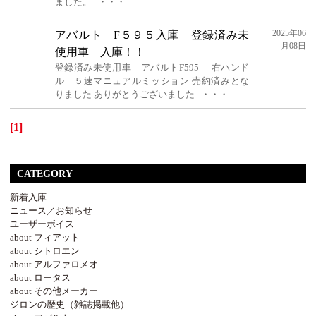
ました。 ・・・
2025年06
アバルト F５９５入庫 登録済み未
月08日
使用車 入庫！！
登録済み未使用車 アバルトF595 右ハンド
ル ５速マニュアルミッション 売約済みとな
りました ありがとうございました ・・・
[1]
CATEGORY
新着入庫
ニュース／お知らせ
ユーザーボイス
about フィアット
about シトロエン
about アルファロメオ
about ロータス
about その他メーカー
ジロンの歴史（雑誌掲載他）