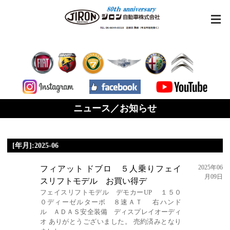
ニュース／お知らせ
[年月]:2025-06
2025年06
フィアット ドブロ ５人乗りフェイ
月09日
スリフトモデル お買い得デ
フェイスリフトモデル デモカーUP １５０
０ディーゼルターボ ８速ＡＴ 右ハンド
ル ＡＤＡＳ安全装備 ディスプレイオーディ
オ ありがとうございました。 売約済みとなり