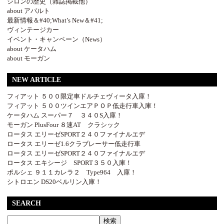
ジロンの歴史（雑誌掲載他）
about アバルト
最新情報＆#40;What’s New＆#41;
ヴィンテージカー
イベント・キャンペーン（News）
about ケータハム
about モーガン
NEW ARTICLE
フィアット ５００限定車ドルチェヴィータ入庫！
フィアット ５００ツインエアＰＯＰ低走行車入庫！
ケータハム スーパー７ ３４０S入庫！
モーガン PlusFour ８速AT クラシック
ロータス エリーゼSPORT２４０ファイナルエデ
ロータス エリーゼ1.6クラブレーサー低走行車
ロータス エリーゼSPORT２４０ファイナルエデ
ロータス エキシージ SPORT３５０入庫！
ポルシェ ９１１カレラ２ Type964 入庫！
シトロエン DS20ベルリン入庫！
SEARCH