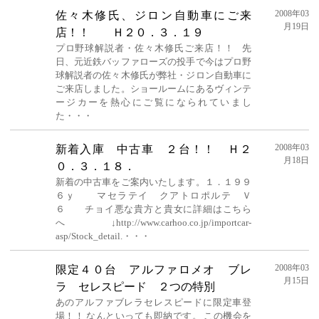
2008年03
佐々木修氏、ジロン自動車にご来
月19日
店！！ Ｈ２０．３．１９
プロ野球解説者・佐々木修氏ご来店！！ 先
日、元近鉄バッファローズの投手で今はプロ野
球解説者の佐々木修氏が弊社・ジロン自動車に
ご来店しました。ショールームにあるヴィンテ
ージカーを熱心にご覧になられていまし
た・・・
2008年03
新着入庫 中古車 ２台！！ Ｈ２
月18日
０．３．１８．
新着の中古車をご案内いたします。１．１９９
６ｙ マセラテイ クアトロポルテ Ｖ
６ チョイ悪な貴方と貴女に詳細はこちら
へ ↓http://www.carhoo.co.jp/importcar-
asp/Stock_detail.・・・
2008年03
限定４０台 アルファロメオ ブレ
月15日
ラ セレスピード ２つの特別
あのアルファブレラセレスピードに限定車登
場！！ なんといっても即納です。 この機会を