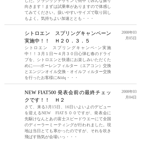
した。クラシックデザインで街中でみんな振り
向きます！まずは試乗車がありますので体感し
てみてください。扱いやすいサイズで取り回し
もよく。気持ちよい加速ととも・・・
2008年03
シトロエン スプリングキャンペーン
月05日
実施中！！ Ｈ２０．３．５
シトロエン スプリングキャンペ−ン実施
中！！３月１日〜４月３０日心弾む春のドライ
ブを、シトロエンと快適にお楽しみいただくた
めに------ポーレンフィルター（エアコン）交換
とエンジンオイル交換・オイルフィルター交換
を行ったお客様に&ldq・・・
2008年03
NEW FIAT500 発表会前の最終チェッ
月04日
クです！！ Ｈ２
さて、来る3月15日、16日いよいよのデビュー
を迎えるNEW FIAT５００ですが、発表会に
先駆けなんとあの富士スピードウエーにて全国
のディーラーミーティングが行われました。現
地は当日とても寒かったのですが、それを吹き
飛ばす熱気が会場いっ・・・