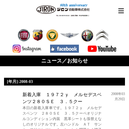
ニュース／お知らせ
[年月]:2008-03
2008年03
新着入庫 １９７２ｙ メルセデスベ
月29日
ンツ２８０ＳＥ ３．５クー
本日の新着入庫車です。１９７２ｙ メルセデ
スベンツ ２８０ＳＥ ３．５クーペオリジナ
ルコンディション内装 黒革シートも張替えな
しのオリジナルです。左ハンドル ＡＴ サン