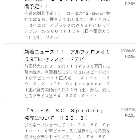
月24日
着予定！！
今週末到着予定！！ ロータス”２−Eleven” 弊
社では２台、押さえてあります。 ボディカラ
ーはイエロー／ブラックのＷＡＳＰと レッド
／ブルーのＳＣＯＲＰＩＯＮ（日本限定カラ
ー）です。 リアル ・・・
2008年03
新着ニュース！！ アルファロメオ１
月23日
５９TIにセレスピードデビ
前回発売した３．２のＴＩ（￥５３０万円）に
引き続き、今回新たに２．２セレスピードのＴ
Ｉがデビュー！！正式名 Ａｌｆａ １５
９ ２．２ ＪＴＳ Ｓｅｌｅｓｐｅｅｄ Ｔ
Ｉ正式発売開始は３月２２日（土）から。気に
なるプライスは￥４，６００，０・・・
2008年03
『ＡＬＦＡ ８Ｃ Ｓｐｉｄｅｒ』
月22日
発売について Ｈ２０．３．
ジュネーブショーにて『ＡＬＦＡ ８Ｃ Ｓｐ
ｉｄｅｒ』がデビュー。先に世界中より称賛を
受けたグラントゥリズモ、「ＡＬＦＡ ８Ｃ