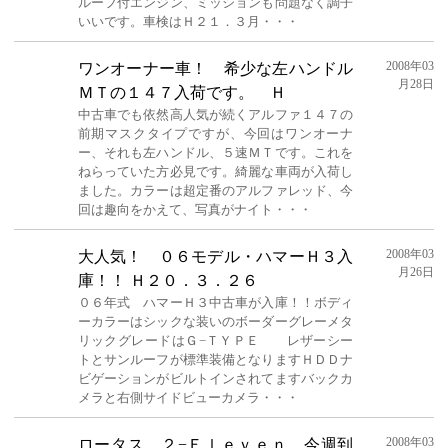
ルーフ付エンジン、ミッションも問題なく調子
いいです。車検はＨ２１．３月・・・
2008年03
ワンオーナー車！ 希少な左ハンドル
月28日
ＭＴの１４７入荷です。 Ｈ
中古車でも依然高人気が続くアルファ１４７の
前期マスクタイプですが、今回はワンオーナ
ー、それも左ハンドル、５速ＭＴです。これを
ねらっていた方必見です。綺麗な車両が入荷し
ました。カラーは超定番のアルファレッド、今
回は趣向をかえて、写真がナイト・・・
2008年03
大人気！ ０６モデル・ハマーＨ３入
月26日
庫！！ Ｈ２０．３．２６
０６年式 ハマーＨ３中古車が入庫！！ボディ
ーカラーはシックな装いのボーダーグレーメタ
リックグレードはＧ−ＴＹＰＥ レザーシー
トとサンルーフが標準装備となりますＨＤＤナ
ビゲーションがビルトインされてますバックカ
メラと右側サイドビューカメラ・・・
2008年03
ロータス ２−Ｅｌｅｖｅｎ 今週到