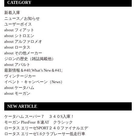
CATEGORY
新着入庫
ニュース／お知らせ
ユーザーボイス
about フィアット
about シトロエン
about アルファロメオ
about ロータス
about その他メーカー
ジロンの歴史（雑誌掲載他）
about アバルト
最新情報＆#40;What’s New＆#41;
ヴィンテージカー
イベント・キャンペーン（News）
about ケータハム
about モーガン
NEW ARTICLE
ケータハム スーパー７ ３４０S入庫！
モーガン PlusFour ８速AT クラシック
ロータス エリーゼSPORT２４０ファイナルエデ
ロータス エリーゼ1.6クラブレーサー低走行車