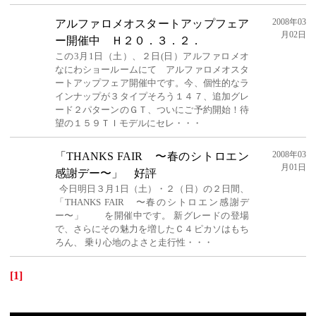
2008年03
アルファロメオスタートアップフェア
月02日
ー開催中 Ｈ２０．３．２．
この3月1日（土）、２日(日）アルファロメオ
なにわショールームにて アルファロメオスタ
ートアップフェア開催中です。今、個性的なラ
インナップが３タイプそろう１４７、追加グレ
ード２パターンのＧＴ、ついにご予約開始！待
望の１５９ＴＩモデルにセレ・・・
2008年03
「THANKS FAIR 〜春のシトロエン
月01日
感謝デー〜」 好評
今日明日３月1日（土）・２（日）の２日間、
「THANKS FAIR 〜春のシトロエン感謝デ
ー〜」 を開催中です。 新グレードの登場
で、さらにその魅力を増したＣ４ピカソはもち
ろん、 乗り心地のよさと走行性・・・
[1]