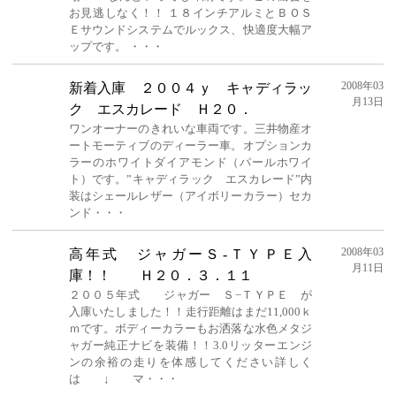
お見逃しなく！！ １８インチアルミとＢＯＳ
Ｅサウンドシステムでルックス、快適度大幅ア
ップです。 ・・・
2008年03
新着入庫 ２００４ｙ キャディラッ
月13日
ク エスカレード Ｈ２０．
ワンオーナーのきれいな車両です。三井物産オ
ートモーティブのディーラー車。オプションカ
ラーのホワイトダイアモンド（パールホワイ
ト）です。”キャディラック エスカレード”内
装はシェールレザー（アイボリーカラー）セカ
ンド・・・
2008年03
高年式 ジャガーＳ-ＴＹＰＥ入
月11日
庫！！ Ｈ２０．３．１１
２００５年式 ジャガー Ｓ−ＴＹＰＥ が
入庫いたしました！！走行距離はまだ11,000ｋ
ｍです。ボディーカラーもお洒落な水色メタジ
ャガー純正ナビを装備！！3.0リッターエンジ
ンの余裕の走りを体感してください詳しく
は ↓ マ・・・