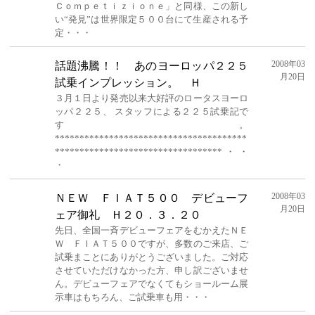
Ｃｏｍｐｅｔｉｚｉｏｎｅ」と同様、この新し
い“発見”は世界限定５００台にて生産される予
定・・・
2008年03
話題沸騰！！ あのヨーロッパ２２５
月20日
試乗インプレッション。 Ｈ
３月１日より発売以来大好評のロータスヨーロ
ッパ２２５、 スタッフによる２２５試乗記で
す。
***************************************
**********************************・・
・
2008年03
ＮＥＷ ＦＩＡＴ５００ デビューフ
月20日
ェア御礼 Ｈ２０．３．２０
先日、全国一斉デビューフェアをむかえたＮＥ
Ｗ ＦＩＡＴ５００ですが、多数のご来店、ご
試乗まことにありがとうございました。ご対応
させていただけなかった方、申し訳ございませ
ん。デビューフェアでなくてもショールーム展
示車はもちろん、ご試乗車も用・・・