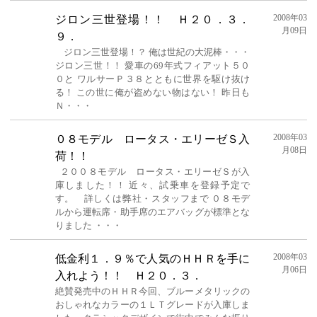
2008年03
ジロン三世登場！！ Ｈ２０．３．
月09日
９．
ジロン三世登場！？ 俺は世紀の大泥棒・・・
ジロン三世！！ 愛車の69年式フィアット５０
０と ワルサーＰ３８とともに世界を駆け抜け
る！ この世に俺が盗めない物はない！ 昨日も
Ｎ・・・
2008年03
０８モデル ロータス・エリーゼＳ入
月08日
荷！！
２００８モデル ロータス・エリーゼＳが入
庫しました！！ 近々、試乗車を登録予定で
す。 詳しくは弊社・スタッフまで ０８モデ
ルから運転席・助手席のエアバッグが標準とな
りました ・・・
2008年03
低金利１．９％で人気のＨＨＲを手に
月06日
入れよう！！ Ｈ２０．３．
絶賛発売中のＨＨＲ今回、ブルーメタリックの
おしゃれなカラーの１ＬＴグレードが入庫しま