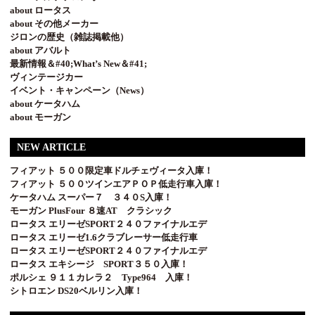
about ロータス
about その他メーカー
ジロンの歴史（雑誌掲載他）
about アバルト
最新情報＆#40;What’s New＆#41;
ヴィンテージカー
イベント・キャンペーン（News）
about ケータハム
about モーガン
NEW ARTICLE
フィアット ５００限定車ドルチェヴィータ入庫！
フィアット ５００ツインエアＰＯＰ低走行車入庫！
ケータハム スーパー７ ３４０S入庫！
モーガン PlusFour ８速AT クラシック
ロータス エリーゼSPORT２４０ファイナルエデ
ロータス エリーゼ1.6クラブレーサー低走行車
ロータス エリーゼSPORT２４０ファイナルエデ
ロータス エキシージ SPORT３５０入庫！
ポルシェ ９１１カレラ２ Type964 入庫！
シトロエン DS20ベルリン入庫！