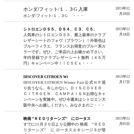
2013年12
ホンダ/フィット/１．３G 入庫
月20日
ホンダ/フィット/１．３G ・・・
シトロエンＤＳ５、ＤＳ４、Ｃ３、Ｃ５、
2013年12
月18日
人気車のシトロエンＤＳ５、最上級車のクラブ
レザーシートのフォヴ（ブラウン）！外装色は
ブルーフィラエ、フランスお得意のブルー系カ
ラーです。ぜひ、ご来店の上お確かめ下さい。
年内登録でクラブレザーシート無料（４５万
円）キャンペーン中！！Ｃ５Ｅｘ・・・
DISCOVER CITROEN Wi
2013年12
月17日
DISCOVER CITROEN Winter Fair公式ＨＰ巡
り合うなら、今しかない。ＤＩＳＣＯＶＥＲ
ＣＩＴＲＯＥＮ ＣＡＭＰＡＩＧＮお得なキャ
ンペーンを実施中。ぜひ今週末はシトロエン大
阪中央へお越しください。みなさまのご・・・
映画 ”ＲＥＤリターンズ” にロータス
2013年12
月05日
すでに11月３０日より公開中の 映画 ”ＲＥＤ
リターンズ” に ロータスエキシージＳが登