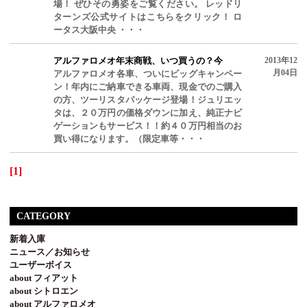
場！ ぜひその勇姿をご覧ください。 レッドリ
ターンズ公式サイトはこちらをクリック！ ロ
ータス大阪中央 ・・・
アルファロメオ年末商戦、いつ買うの？今
2013年12
月04日
アルファロメオ各車、ついにビッグキャンペー
ン！年内にご納車できる車両、現金でのご購入
の方、ツーリスタパッケージ登場！ジュリエッ
タは、２０万円の価格ダウンに加え、純正ナビ
ゲーションもサービス！！約４０万円相当のお
買い得になります。（限定車等・・・
[1]
CATEGORY
新着入庫
ニュース／お知らせ
ユーザーボイス
about フィアット
about シトロエン
about アルファロメオ