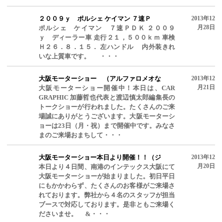
２００９ｙ ポルシェ ケイマン ７速Ｐ
2013年12
月28日
ポルシェ ケイマン ７速ＰＤＫ ２００９
ｙ ディーラー車 走行２１，５００ｋｍ 車検
Ｈ２６．８．１５． 左ハンドル 内外装きれ
いな上質車です。 ・・・
大阪モーターショー （アルファロメオな
2013年12
月21日
大阪モーターショー開催中！本日は、CAR
GRAPHIC 加藤哲也代表と渡辺慎太郎編集長の
トークショーが行われました。たくさんのご来
場誠にありがとうございます。大阪モーターシ
ョーは23日（月・祝）まで開催中です。みなさ
まのご来場おまちして・・・
大阪モーターショー本日より開催！！（ジ
2013年12
月20日
本日より４日間、南港のインテックス大阪にて
大阪モーターショーが始まりました。初日平日
にもかかわらず、たくさんのお客様がご来場さ
れております。弊社から４名のスタッフが担当
ブースで対応しております。是非ともご来場く
ださいませ。 &・・・