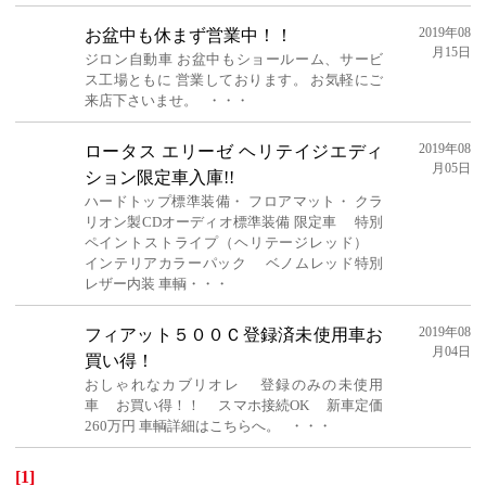
2019年08
お盆中も休まず営業中！！
月15日
ジロン自動車 お盆中もショールーム、サービ
ス工場ともに 営業しております。 お気軽にご
来店下さいませ。 ・・・
2019年08
ロータス エリーゼ ヘリテイジエディ
月05日
ション限定車入庫!!
ハードトップ標準装備・ フロアマット・ クラ
リオン製CDオーディオ標準装備 限定車 特別
ペイントストライプ（ヘリテージレッド）
インテリアカラーパック ベノムレッド特別
レザー内装 車輌・・・
2019年08
フィアット５００Ｃ登録済未使用車お
月04日
買い得！
おしゃれなカブリオレ 登録のみの未使用
車 お買い得！！ スマホ接続OK 新車定価
260万円 車輌詳細はこちらへ。 ・・・
[1]