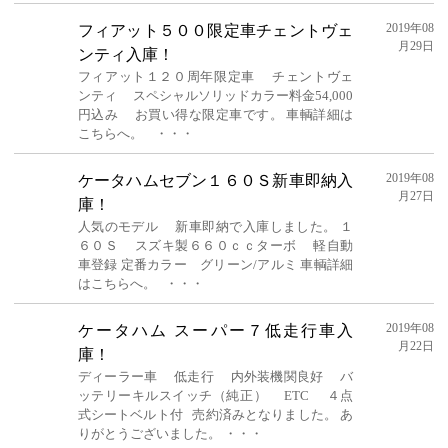
2019年08
フィアット５００限定車チェントヴェ
月29日
ンティ入庫！
フィアット１２０周年限定車 チェントヴェ
ンティ スペシャルソリッドカラー料金54,000
円込み お買い得な限定車です。 車輌詳細は
こちらへ。 ・・・
2019年08
ケータハムセブン１６０Ｓ新車即納入
月27日
庫！
人気のモデル 新車即納で入庫しました。 １
６０Ｓ スズキ製６６０ｃｃターボ 軽自動
車登録 定番カラー グリーン/アルミ 車輌詳細
はこちらへ。 ・・・
2019年08
ケータハム スーパー７低走行車入
月22日
庫！
ディーラー車 低走行 内外装機関良好 バ
ッテリーキルスイッチ（純正） ETC ４点
式シートベルト付 売約済みとなりました。 あ
りがとうございました。 ・・・