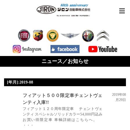
ニュース／お知らせ
[年月]:2019-08
2019年08
フィアット５００限定車チェントヴェ
月29日
ンティ入庫!!
フィアット１２０周年限定車 チェントヴェ
ンティ スペシャルソリッドカラー54,000円込み
お買い得限定車 車輌詳細はこちらへ。
・・・