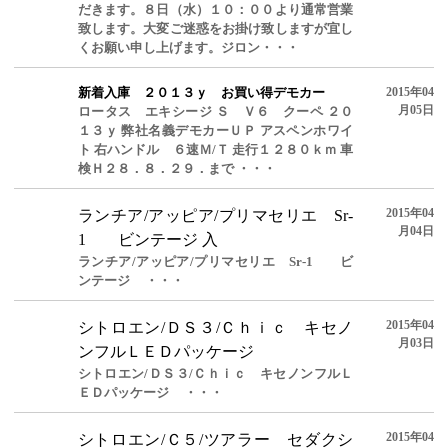
だきます。８日（水）１０：００より通常営業
致します。大変ご迷惑をお掛け致しますが宜し
くお願い申し上げます。ジロン・・・
新着入庫 ２０１３ｙ お買い得デモカー
2015年04
月05日
ロータス エキシージ Ｓ Ｖ６ クーペ ２０
１３ｙ 弊社名義デモカーＵＰ アスペンホワイ
ト 右ハンドル ６速Ｍ/Ｔ 走行１２８０ｋｍ 車
検Ｈ２８．８．２９．まで ・・・
2015年04
ランチア/アッピア/プリマセリエ Sr-
月04日
1 ビンテージ 入
ランチア/アッピア/プリマセリエ Sr-1 ビ
ンテージ ・・・
2015年04
シトロエン/ＤＳ３/Ｃｈｉｃ キセノ
月03日
ンフルＬＥＤパッケージ
シトロエン/ＤＳ３/Ｃｈｉｃ キセノンフルＬ
ＥＤパッケージ ・・・
2015年04
シトロエン/Ｃ５/ツアラー セダクシ