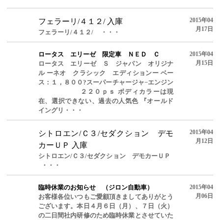
2015年04
フェラーリ/４１２/ 入庫
月17日
フェラーリ/４１２/ ・・・
ロータス エリーゼ 限定車 ＮＥＤ Ｃ
2015年04
月15日
ロータス エリーゼ Ｓ ジャパン オリジナ
ル ーネオ クラシック エディションー ベー
ス：１，８００?スーパーチャージャ−エンジン
２２０ｐｓ ボディカラーは現
在、選択できない、過去の人気色 『オールド
イングリ・・・
2015年04
シトロエン/Ｃ３/セダクション デモ
月12日
カーＵＰ 入庫
シトロエン/Ｃ３/セダクション デモカーＵＰ
・・・
臨時休業のお知らせ （ジロン自動車）
2015年04
月06日
お客様各位いつもご愛顧頂きましてありがとう
ございます。本日４月６日（月）、７日（火）
の二日間社内研修のため臨時休業とさせていた