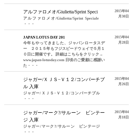
2015年04
アルファロメオ/Giulietta/Sprint Speci
月30日
アルファロメオ/Giulietta/Sprint Speciale
・・・
JAPAN LOTUS DAY 201
2015年04
月28日
今年もやってきました、ジャパンロータスデ
ー ２０１５年もフジスピードウェイで５月１
０日に開催です。 詳細はこちらをクリック→
www.japan-lotusday.com 日頃のご愛顧に感謝い
た・・・
2015年04
ジャガー/ＸＪＳ−Ｖ１２/コンバーチブ
月26日
ル 入庫
ジャガー/ＸＪＳ−Ｖ１２/コンバーチブル
・・・
2015年04
ジャガー/マーク?/サルーン ビンテー
月18日
ジ 入庫
ジャガー/マーク?/サルーン ビンテージ
・・・