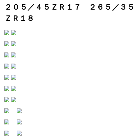
２０５／４５ＺＲ１７ ２６５／３５
ＺＲ１８