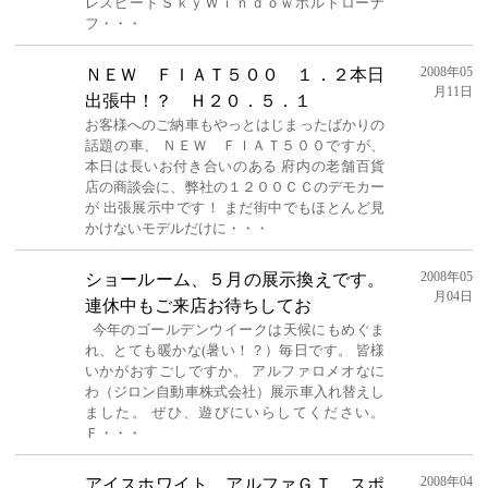
レスピードＳｋｙＷｉｎｄｏｗポルトローナ
フ・・・
2008年05
ＮＥＷ ＦＩＡＴ５００ １．２本日
月11日
出張中！？ Ｈ２０．５．１
お客様へのご納車もやっとはじまったばかりの
話題の車、 ＮＥＷ ＦＩＡＴ５００ですが、
本日は長いお付き合いのある 府内の老舗百貨
店の商談会に、弊社の１２００ＣＣのデモカー
が 出張展示中です！ まだ街中でもほとんど見
かけないモデルだけに・・・
2008年05
ショールーム、５月の展示換えです。
月04日
連休中もご来店お待ちしてお
今年のゴールデンウイークは天候にもめぐま
れ、とても暖かな(暑い！？）毎日です。 皆様
いかがおすごしですか。 アルファロメオなに
わ（ジロン自動車株式会社）展示車入れ替えし
ました。 ぜひ、遊びにいらしてください。
Ｆ・・・
2008年04
アイスホワイト アルファＧＴ スポ