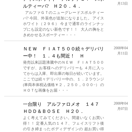
月13日
ルティーバ? Ｈ２０．４．
アルファＧＴのニューグレードスポルティー
バ? 今回、外装色が追加になりました。 アイス
ホワイト（２９６） 今まで通常のラインナッ
プにも設定のない新色です！！ 大人の胸をと
きめかせるスポーティー・・・
2008年04
ＮＥＷ ＦＩＡＴ５００続々デリバリ
月11日
ー中！ １．４も間近！ Ｈ
発売以来話題沸騰中のＮＥＷ ＦＩＡＴ５００
ですが、お客様へのデリバリーも ４月に入っ
てからは入庫、即出庫の毎日が続いています。
ここでは続々デリバリー中の、１．２ラウンジ
(車両本体税込価格￥２，２５０，０００−） の
ＨＯＴな画像をお届・・・
2008年04
一台限り アルファロメオ １４７
月07日
ＨＤＤ＆ＢＯＳＥ Ｈ２０．
よく考えてみてください。間違いなくお買い
得！！ 定番人気の１４７、フェイスリフト後
の引き締まったボディデザインの 超お買い得