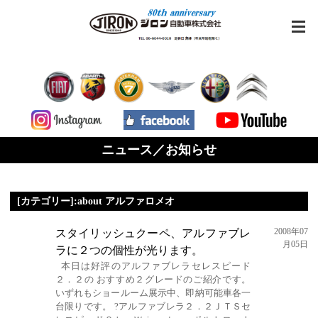
ニュース／お知らせ
[カテゴリー]:about アルファロメオ
2008年07
スタイリッシュクーペ、アルファブレ
月05日
ラに２つの個性が光ります。
本日は好評のアルファブレラセレスピード
２．２の おすすめ２グレードのご紹介です。
いずれもショールーム展示中、即納可能車各一
台限りです。 ?アルファブレラ２．２ＪＴＳセ