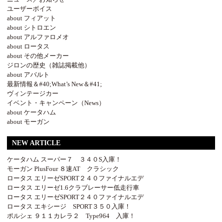
ユーザーボイス
about フィアット
about シトロエン
about アルファロメオ
about ロータス
about その他メーカー
ジロンの歴史（雑誌掲載他）
about アバルト
最新情報＆#40;What’s New＆#41;
ヴィンテージカー
イベント・キャンペーン（News）
about ケータハム
about モーガン
NEW ARTICLE
ケータハム スーパー７ ３４０S入庫！
モーガン PlusFour ８速AT クラシック
ロータス エリーゼSPORT２４０ファイナルエデ
ロータス エリーゼ1.6クラブレーサー低走行車
ロータス エリーゼSPORT２４０ファイナルエデ
ロータス エキシージ SPORT３５０入庫！
ポルシェ ９１１カレラ２ Type964 入庫！