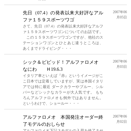
2007年06
先日（07.4）の発表以来大好評なアル
月05日
ファ１５９スポーツワゴ
さて、先日（07.4）の発表以来大好評なアルフ
ァ１５９スポーツワゴンについてのお話です。
この１５９スポーツワゴンですが、他社のス
テーションワゴンとひとあじ違うところは、
あくまでドライビング・・・
2007年06
シック＆ビビッド！アルファロメオ
月03日
なにわ Ｈ19.6.3
イタリア車といえば『赤』というイメージがこ
こ日本では定着していますが、実は本国イタリ
アでは特に最近 ダークカラーやブルー、シル
バーなどシックなカラーが大人気です。 もち
ろんアルファロメオも例外ではありません。
というわけで、ショールー・・・
2007年06
アルファロメオ 本国発注オーダー終
月02日
了モデルのおしらせ
アルファロメオ下記３モデルの入荷を終了させ