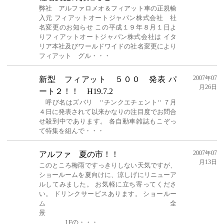
弊社 アルファロメオ＆フィアット車の正規輸
入元 フィアットオートジャパン株式会社 社
名変更のお知らせ この平成１９年８月１日よ
りフィアットオートジャパン株式会社は イタ
リア本社及びワールドワイドの社名変更により
フィアット グル・・・
2007年07
新型 フィアット ５００ 発表 パ
月26日
ート２！！ H19.7.2
呼び名はズバリ ‘‘チンクエチェント‘‘ ７月
４日に発表されて以来かなりの注目度でお問合
せ殺到中であります。 各自動車雑誌もこぞっ
て特集を組んで・・・
2007年07
アルファ 夏の市！！
月13日
このところ梅雨ですっきりしない天気ですが、
ショールームを夏向けに、涼しげにリニューア
ルしてみました。 お気軽に立ち寄ってくださ
い。 ドリンクサービスあります。 ショールー
ム全
景
1Fの・・・