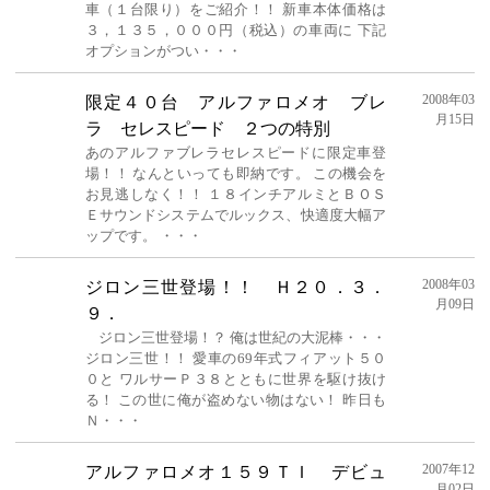
車（１台限り）をご紹介！！ 新車本体価格は
３，１３５，０００円（税込）の車両に 下記
オプションがつい・・・
2008年03
限定４０台 アルファロメオ ブレ
月15日
ラ セレスピード ２つの特別
あのアルファブレラセレスピードに限定車登
場！！ なんといっても即納です。 この機会を
お見逃しなく！！ １８インチアルミとＢＯＳ
Ｅサウンドシステムでルックス、快適度大幅ア
ップです。 ・・・
2008年03
ジロン三世登場！！ Ｈ２０．３．
月09日
９．
ジロン三世登場！？ 俺は世紀の大泥棒・・・
ジロン三世！！ 愛車の69年式フィアット５０
０と ワルサーＰ３８とともに世界を駆け抜け
る！ この世に俺が盗めない物はない！ 昨日も
Ｎ・・・
2007年12
アルファロメオ１５９ＴＩ デビュ
月02日