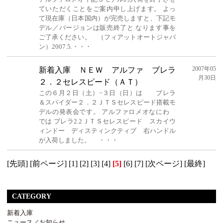
ていただくことをご案内申し上げます。 よっ
て現在庫（日本国内）が完売しますと、下記モ
デル／バージョンは販売終了と なります事を
ご了承ください。 （フィアットオートジャパ
ン）2007.5.・・・
2007年05
新着入庫 ＮＥＷ アルファ ブレラ
月30日
２．２セレスピード（ＡＴ）
この６月２日（土）−３日（日）は ブレラ
＆スパイダー２．２ＪＴＳセレスピード搭載モ
デルの発表会です。 アルファロメオなにわ
では ブレラ2.2ＪＴＳセレスピード スカイウ
ィンドー ディスティンクティブ 右ハンドル
が入荷しました。 ・・・
[先頭]
[前ページ]
[1]
[2]
[3]
[4]
[5]
[6]
[7]
[次ページ]
[最終]
CATEGORY
新着入庫
ニュース／お知らせ