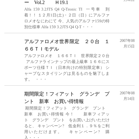
ー Vol.2 Ｈ19.1
Alfa 159 3.2JTS Q4 Q-Tronic TI 一号車 到
着！！ １２月1日(土)・２日（日）にアルファ
ロメオなにわにて 今、人気のアルファ159の特
別仕様車 Alfa 159 3.2JTS Q4 Q-T・・・
2007年08
アルファロメオ世界限定 ２０台 １
月15日
６６ＴＩモデル
アルファロメオ １６６ＴＩ 世界限定２０台
アルファラインナップの最上級車 １６６にス
ポーツ仕様ＴＩ（日本向けの特別限定車） シ
ャープなスタイリングは見るものを魅了しま
す。 ・・・
2007年08
期間限定！フィアット グランデ プ
月14日
ント 新車 お買い得情報
期間限定！フィアット グランデ プント
新車 お買い得情報 今！ 新車フィアッ
ト グランデ プント をお買い上げいただけ
ると、 キャンペーン? 低金利１．９％をご利
用いただけます。 キャンペーン? 購
入・・・