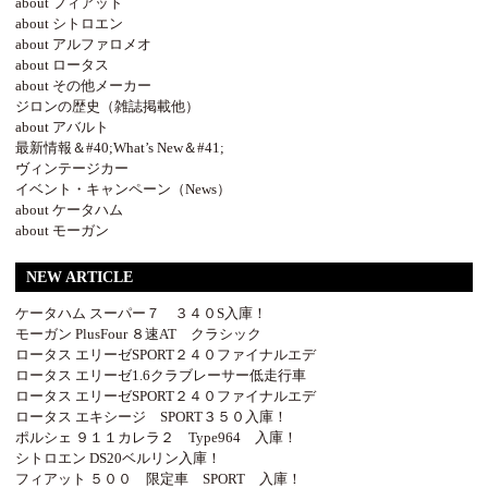
about フィアット
about シトロエン
about アルファロメオ
about ロータス
about その他メーカー
ジロンの歴史（雑誌掲載他）
about アバルト
最新情報＆#40;What’s New＆#41;
ヴィンテージカー
イベント・キャンペーン（News）
about ケータハム
about モーガン
NEW ARTICLE
ケータハム スーパー７ ３４０S入庫！
モーガン PlusFour ８速AT クラシック
ロータス エリーゼSPORT２４０ファイナルエデ
ロータス エリーゼ1.6クラブレーサー低走行車
ロータス エリーゼSPORT２４０ファイナルエデ
ロータス エキシージ SPORT３５０入庫！
ポルシェ ９１１カレラ２ Type964 入庫！
シトロエン DS20ベルリン入庫！
フィアット ５００ 限定車 SPORT 入庫！