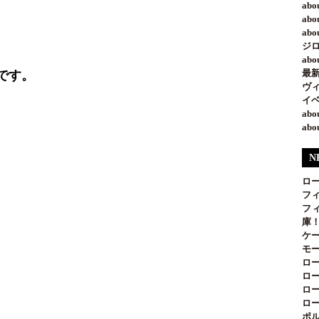
ab
ab
ab
ジ
ab
最新
です。
ヴ
イベ
ab
ab
N
ロ
フ
フ
庫
ケ
モー
ロー
ロー
ロー
ロー
ポル