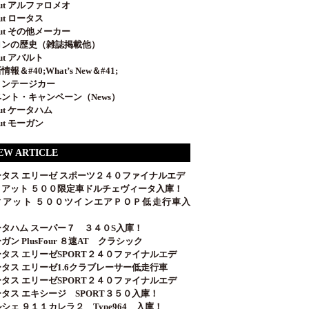
out アルファロメオ
out ロータス
out その他メーカー
ロンの歴史（雑誌掲載他）
out アバルト
情報＆#40;What’s New＆#41;
ィンテージカー
ント・キャンペーン（News）
out ケータハム
out モーガン
EW ARTICLE
ータス エリーゼ スポーツ２４０ファイナルエデ
ィアット ５００限定車ドルチェヴィータ入庫！
ィアット ５００ツインエアＰＯＰ低走行車入
！
ータハム スーパー７ ３４０S入庫！
ガン PlusFour ８速AT クラシック
タス エリーゼSPORT２４０ファイナルエデ
タス エリーゼ1.6クラブレーサー低走行車
タス エリーゼSPORT２４０ファイナルエデ
タス エキシージ SPORT３５０入庫！
シェ ９１１カレラ２ Type964 入庫！