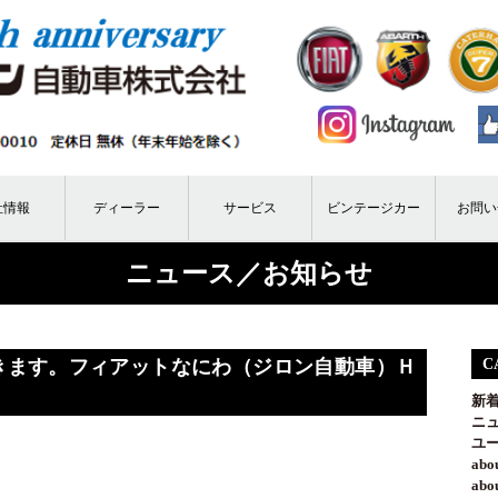
社情報
ディーラー
サービス
ビンテージカー
お問い
ニュース／お知らせ
できます。フィアットなにわ（ジロン自動車）Ｈ
C
新
ニ
ユ
ab
ab