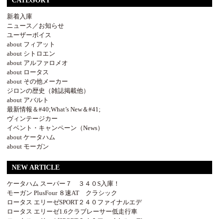
CATEGORY
新着入庫
ニュース／お知らせ
ユーザーボイス
about フィアット
about シトロエン
about アルファロメオ
about ロータス
about その他メーカー
ジロンの歴史（雑誌掲載他）
about アバルト
最新情報＆#40;What’s New＆#41;
ヴィンテージカー
イベント・キャンペーン（News）
about ケータハム
about モーガン
NEW ARTICLE
ケータハム スーパー７ ３４０S入庫！
モーガン PlusFour ８速AT クラシック
ロータス エリーゼSPORT２４０ファイナルエデ
ロータス エリーゼ1.6クラブレーサー低走行車