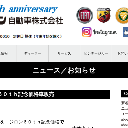
社情報
ディーラー
サービス
ビンテージカー
お問い
ニュース／お知らせ
６０ｔｈ記念価格車販売
C
新
ニ
ユ
ab
台を
ジロン６０ｔｈ記念価格
で
ab