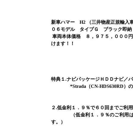
大放
新車ハマー H2 （三井物産正規輸入
０６モデル タイプＧ ブラック即
車両本体価格 ８，９７５，０００
けます！！
特典１.ナビパッケージＨＤＤナビ／
*Strada（CN-HDS630R
２.低金利１．９％で６０回までご利
（低金利１．９％のご利用は平成1
す。）