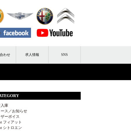
合わせ
求人情報
SNS
ATEGORY
着入庫
ュース／お知らせ
ーザーボイス
out フィアット
out シトロエン