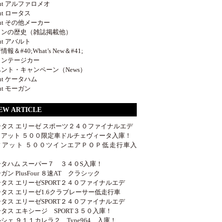
out アルファロメオ
out ロータス
out その他メーカー
ロンの歴史（雑誌掲載他）
out アバルト
報＆#40;What’s New＆#41;
ィンテージカー
ント・キャンペーン（News）
out ケータハム
out モーガン
EW ARTICLE
ータス エリーゼ スポーツ２４０ファイナルエデ
ィアット ５００限定車ドルチェヴィータ入庫！
ィアット ５００ツインエアＰＯＰ低走行車入
！
ータハム スーパー７ ３４０S入庫！
ガン PlusFour ８速AT クラシック
タス エリーゼSPORT２４０ファイナルエデ
タス エリーゼ1.6クラブレーサー低走行車
タス エリーゼSPORT２４０ファイナルエデ
タス エキシージ SPORT３５０入庫！
シェ ９１１カレラ２ Type964 入庫！