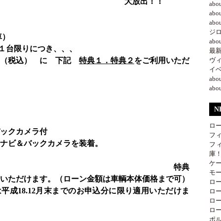
出！！
ab
ab
ab
ジ
車）
ab
納１台限りにつき、、、
最新情
円（税込） に 下記
特典１．特典２
をご利用いただ
ヴ
イベ
ab
ab
N
ロ
バックカメラ付
フ
D）のナビ＆バックカメラを装着。
フ
庫
ケ
特典
モー
用いただけます。（ローン金額は車輌本体価格まで可）
ロー
8.12月末までのお申込分に限り適用いただけま
ロー
ロー
ロー
ポル