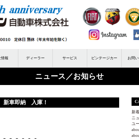
社情報
ディーラー
サービス
ビンテージカー
お問い
ニュース／お知らせ
0 新車即納 入庫！
C
新
ニ
ユ
ab
ab