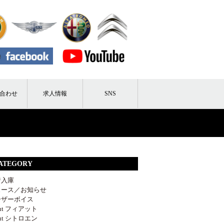
合わせ
求人情報
SNS
ATEGORY
着入庫
ュース／お知らせ
ーザーボイス
out フィアット
out シトロエン