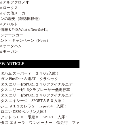
out アルファロメオ
out ロータス
out その他メーカー
ロンの歴史（雑誌掲載他）
out アバルト
報＆#40;What’s New＆#41;
ィンテージカー
ント・キャンペーン（News）
out ケータハム
out モーガン
EW ARTICLE
ータハム スーパー７ ３４０S入庫！
ガン PlusFour ８速AT クラシック
タス エリーゼSPORT２４０ファイナルエデ
タス エリーゼ1.6クラブレーサー低走行車
タス エリーゼSPORT２４０ファイナルエデ
タス エキシージ SPORT３５０入庫！
シェ ９１１カレラ２ Type964 入庫！
ロエン DS20ベルリン入庫！
アット ５００ 限定車 SPORT 入庫！
ータス エミーラ ワンオーナー 低走行 ファ