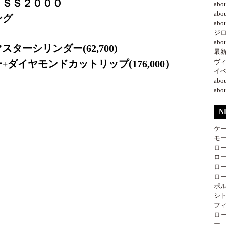
 ＳＳ２０００
ab
ab
イング
ab
ジ
ab
ターシリンダー(62,700)
最新情
ヴ
ダイヤモンドカットリップ(176,000）
イベ
ab
ab
N
ケ
モー
ロー
ロー
ロー
ロー
ポル
シト
フィ
ロ
ー