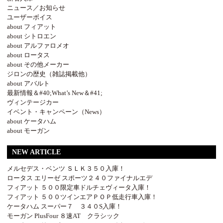
ニュース／お知らせ
ユーザーボイス
about フィアット
about シトロエン
about アルファロメオ
about ロータス
about その他メーカー
ジロンの歴史（雑誌掲載他）
about アバルト
最新情報＆#40;What’s New＆#41;
ヴィンテージカー
イベント・キャンペーン（News）
about ケータハム
about モーガン
NEW ARTICLE
メルセデス・ベンツ ＳＬＫ３５０入庫！
ロータス エリーゼ スポーツ２４０ファイナルエデ
フィアット ５００限定車ドルチェヴィータ入庫！
フィアット ５００ツインエアＰＯＰ低走行車入庫！
ケータハム スーパー７ ３４０S入庫！
モーガン PlusFour ８速AT クラシック